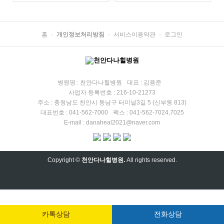
홈
개인정보처리방침
서비스이용약관
로그인
병원명 : 천안다나힐병원
대표 : 김용준
사업자 등록번호 : 216-10-21273
주소 : 충청남도 천안시 동남구 터미널3길 5 (신부동 813)
대표번호 : 041-562-7000
팩스 : 041-562-7024,7025
E-mail : danaheal2021@naver.com
Copyright ©
천안다나힐병원.
All rights reserved.
카톡상담
전화상담