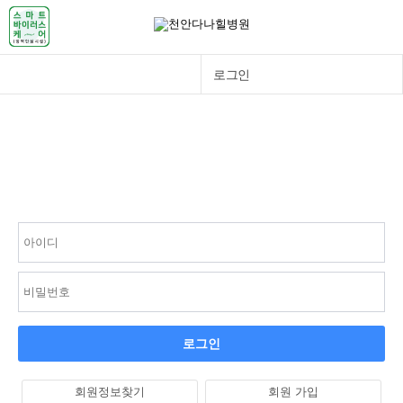
로그인
병원소개
로그인
진료안내
진료과목
암검진
암치료
암입원
암재활
아토피/이명난청
로그인
커뮤니티
이용안내 임시
회원정보찾기
회원 가입