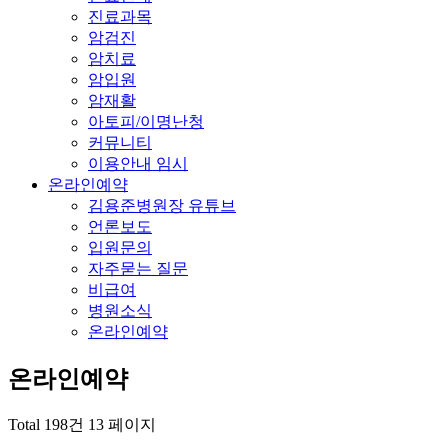
진료과목
암검진
암치료
암입원
암재활
아토피/이명난청
커뮤니티
이용안내 임시
온라인예약
김용준병원장 유튜브
언론보도
입원문의
자주묻는 질문
비급여
병원소식
온라인예약
온라인예약
Total 198건
13 페이지