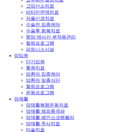
고압산소치료
비타민면역치료
자율신경치료
수술전 집중케어
수술후 회복치료
항암·방사선 부작용관리
힐링프로그램
피트니스시설
암입원
단기입원
통원치료
암환자 집중케어
암환자 맞춤식단
힐링프로그램
운동프로그램
암재활
암재활복합운동치료
암재활 체외충격파
암재활 페인스크램블러
암재활 주사치료
미술치료