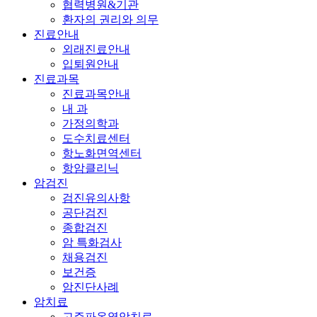
협력병원&기관
환자의 권리와 의무
진료안내
외래진료안내
입퇴원안내
진료과목
진료과목안내
내 과
가정의학과
도수치료센터
항노화면역센터
항암클리닉
암검진
검진유의사항
공단검진
종합검진
암 특화검사
채용검진
보건증
암진단사례
암치료
고주파온열암치료