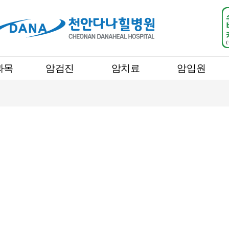
과목
암검진
암치료
암입원
로그인