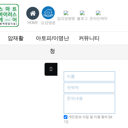
암요양병원
블로그
온라인예약
HOME
요양병원
암재활
아토피/이명난
커뮤니티
청
개인정보 수집 및 이용 동의
[보
기]