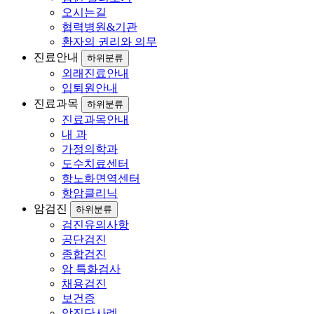
오시는길
협력병원&기관
환자의 권리와 의무
진료안내
하위분류
외래진료안내
입퇴원안내
진료과목
하위분류
진료과목안내
내 과
가정의학과
도수치료센터
항노화면역센터
항암클리닉
암검진
하위분류
검진유의사항
공단검진
종합검진
암 특화검사
채용검진
보건증
암진단사례