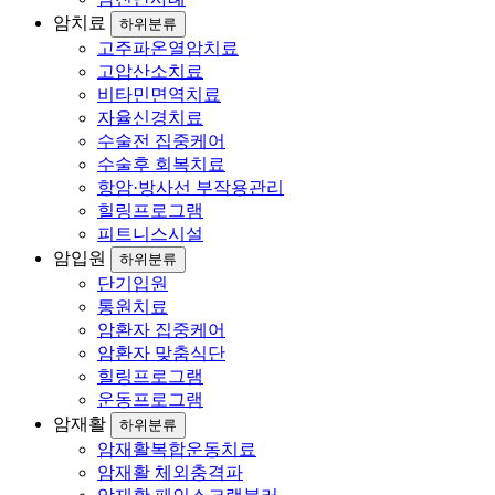
암치료
하위분류
고주파온열암치료
고압산소치료
비타민면역치료
자율신경치료
수술전 집중케어
수술후 회복치료
항암·방사선 부작용관리
힐링프로그램
피트니스시설
암입원
하위분류
단기입원
통원치료
암환자 집중케어
암환자 맞춤식단
힐링프로그램
운동프로그램
암재활
하위분류
암재활복합운동치료
암재활 체외충격파