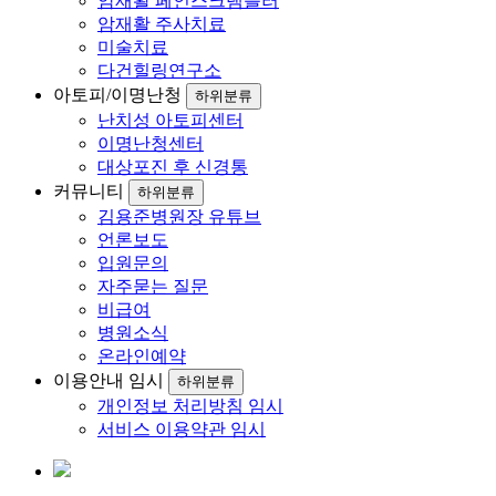
암재활 페인스크램블러
암재활 주사치료
미술치료
다건힐링연구소
아토피/이명난청
하위분류
난치성 아토피센터
이명난청센터
대상포진 후 신경통
커뮤니티
하위분류
김용준병원장 유튜브
언론보도
입원문의
자주묻는 질문
비급여
병원소식
온라인예약
이용안내 임시
하위분류
개인정보 처리방침 임시
서비스 이용약관 임시