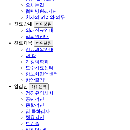
오시는길
협력병원&기관
환자의 권리와 의무
진료안내
하위분류
외래진료안내
입퇴원안내
진료과목
하위분류
진료과목안내
내 과
가정의학과
도수치료센터
항노화면역센터
항암클리닉
암검진
하위분류
검진유의사항
공단검진
종합검진
암 특화검사
채용검진
보건증
암진단사례