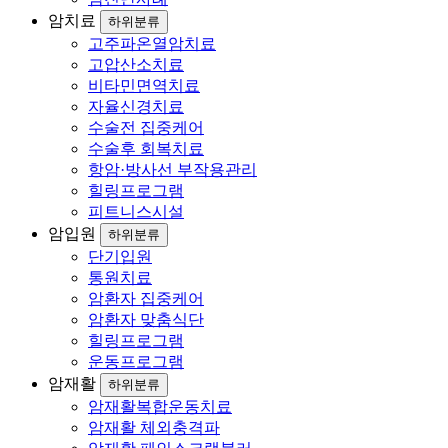
암치료
하위분류
고주파온열암치료
고압산소치료
비타민면역치료
자율신경치료
수술전 집중케어
수술후 회복치료
항암·방사선 부작용관리
힐링프로그램
피트니스시설
암입원
하위분류
단기입원
통원치료
암환자 집중케어
암환자 맞춤식단
힐링프로그램
운동프로그램
암재활
하위분류
암재활복합운동치료
암재활 체외충격파