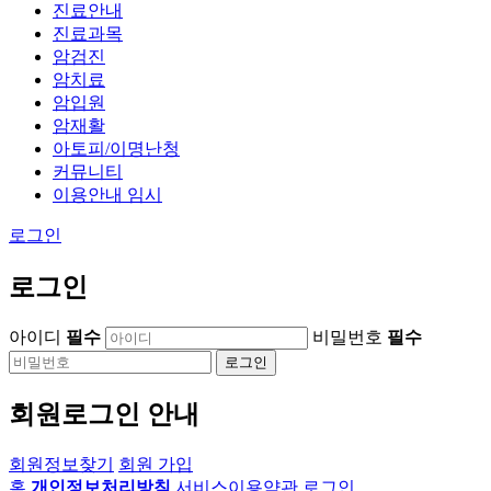
진료안내
진료과목
암검진
암치료
암입원
암재활
아토피/이명난청
커뮤니티
이용안내 임시
로그인
로그인
아이디
필수
비밀번호
필수
로그인
회원로그인 안내
회원정보찾기
회원 가입
홈
개인정보처리방침
서비스이용약관
로그인