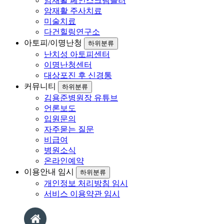
암재활 페인스크램블러
암재활 주사치료
미술치료
다건힐링연구소
아토피/이명난청
하위분류
난치성 아토피센터
이명난청센터
대상포진 후 신경통
커뮤니티
하위분류
김용준병원장 유튜브
언론보도
입원문의
자주묻는 질문
비급여
병원소식
온라인예약
이용안내 임시
하위분류
개인정보 처리방침 임시
서비스 이용약관 임시